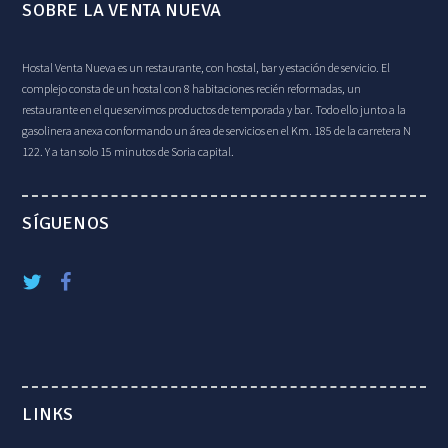
SOBRE LA VENTA NUEVA
Hostal Venta Nueva es un restaurante, con hostal, bar y estación de servicio. El
complejo consta de un hostal con 8 habitaciones recién reformadas, un
restaurante en el que servimos productos de temporada y bar. Todo ello junto a la
gasolinera anexa conformando un área de servicios en el Km. 185 de la carretera N
122. Y a tan solo 15 minutos de Soria capital.
SÍGUENOS
LINKS